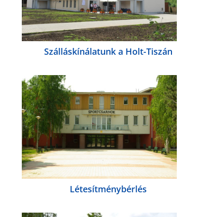
Szálláskínálatunk a Holt-Tiszán
Létesítménybérlés