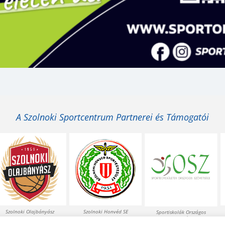
A Szolnoki Sportcentrum Partnerei és Támogatói
Szolnoki Olajbányász
Szolnoki Honvéd SE
Sportiskolák Országos
Szövetsége