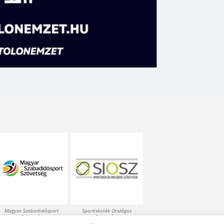
Magyar Szabadidősport
Sportiskolák Országos
Szövetség
Szövetsége