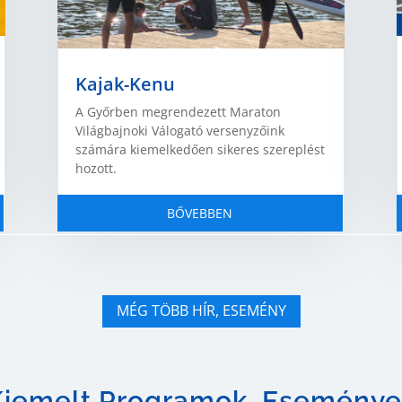
Kajak-Kenu
A Győrben megrendezett Maraton
Világbajnoki Válogató versenyzőink
számára kiemelkedően sikeres szereplést
hozott.
BŐVEBBEN
MÉG TÖBB HÍR, ESEMÉNY
Kiemelt Programok, Eseménye