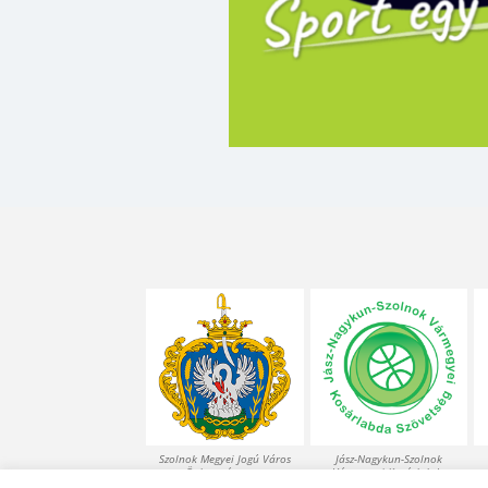
Szolnok Megyei Jogú Város
Jász-Nagykun-Szolnok
Önkormányzata
Vármegyei Kosárlabda
Szövetség