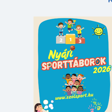
Nyári Sporttáborok
A Szolnoki Sportcentrum idén is
megrendezi a közkedvelt
sporttáborait.
BŐVEBBEN »