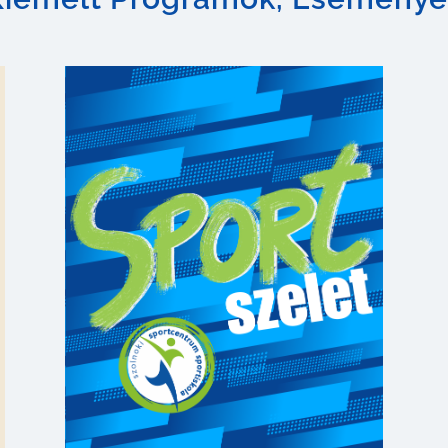
SPORT SZELET
A Szolnoki Sportcentrum
hírösszefoglalója
2026. július
BŐVEBBEN »