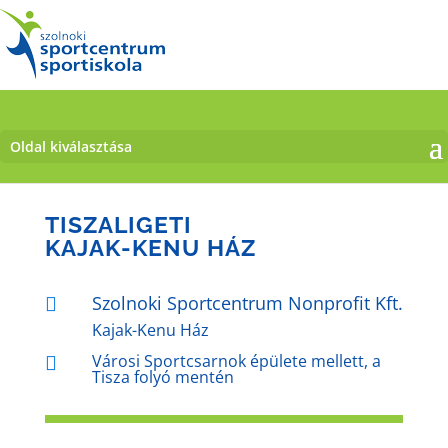
Oldal kiválasztása
TISZALIGETI
KAJAK-KENU HÁZ
Szolnoki Sportcentrum Nonprofit Kft.

Kajak-Kenu Ház
Városi Sportcsarnok épülete mellett, a

Tisza folyó mentén