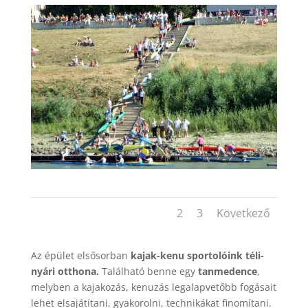
1
2
3
Következő
Az épület elsősorban
kajak-kenu sportolóink téli-
nyári otthona.
Található benne egy
tanmedence
,
melyben a kajakozás, kenuzás legalapvetőbb fogásait
lehet elsajátítani, gyakorolni, technikákat finomítani.