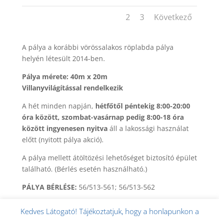
1
2
3
Következő
A pálya a korábbi vörössalakos röplabda pálya
helyén létesült 2014-ben.
Pálya mérete: 40m x 20m
Villanyvilágítással rendelkezik
A hét minden napján,
hétfőtől péntekig 8:00-20:00
óra között, szombat-vasárnap pedig 8:00-18 óra
között ingyenesen nyitva
áll a lakossági használat
előtt (nyitott pálya akció).
A pálya mellett átöltözési lehetőséget biztosító épület
található. (Bérlés esetén használható.)
PÁLYA BÉRLÉSE:
56/513-561; 56/513-562
Kedves Látogató! Tájékoztatjuk, hogy a honlapunkon a