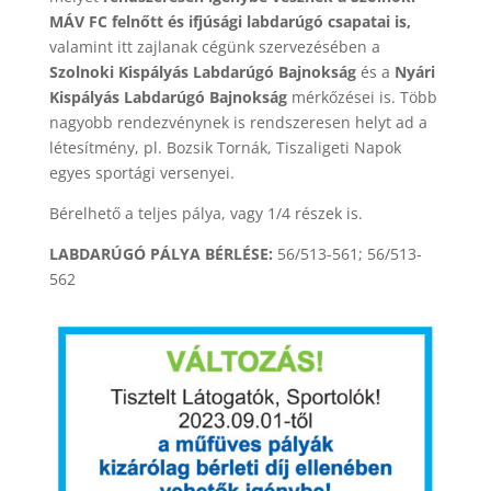
MÁV FC felnőtt és ifjúsági labdarúgó csapatai is,
valamint itt zajlanak cégünk szervezésében a
Szolnoki Kispályás Labdarúgó Bajnokság
és a
Nyári
Kispályás Labdarúgó Bajnokság
mérkőzései is. Több
nagyobb rendezvénynek is rendszeresen helyt ad a
létesítmény, pl. Bozsik Tornák, Tiszaligeti Napok
egyes sportági versenyei.
Bérelhető a teljes pálya, vagy 1/4 részek is.
LABDARÚGÓ PÁLYA BÉRLÉSE:
56/513-561; 56/513-
562