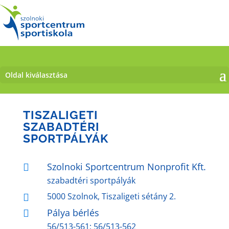
Oldal kiválasztása
TISZALIGETI
SZABADTÉRI
SPORTPÁLYÁK
Szolnoki Sportcentrum Nonprofit Kft.

szabadtéri sportpályák
5000 Szolnok, Tiszaligeti sétány 2.

Pálya bérlés

56/513-561; 56/513-562