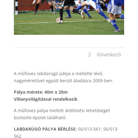
1
2
Következő
A műfüves labdarúgó pálya a mellette lévő,
nagyméretűvel együtt került átadásra 2009-ben.
Pálya mérete: 40m x 20m
Villanyvilágítással rendelkezik
A műfüves pálya mellett átöltözési lehetőséget
biztosító épület található.
LABDARÚGÓ PÁLYA BÉRLÉSE:
56/513-561; 56/513-
562