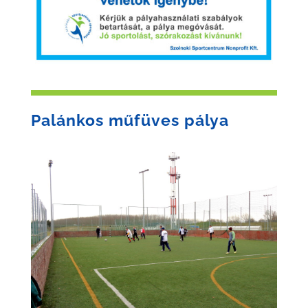
Palánkos műfüves pálya