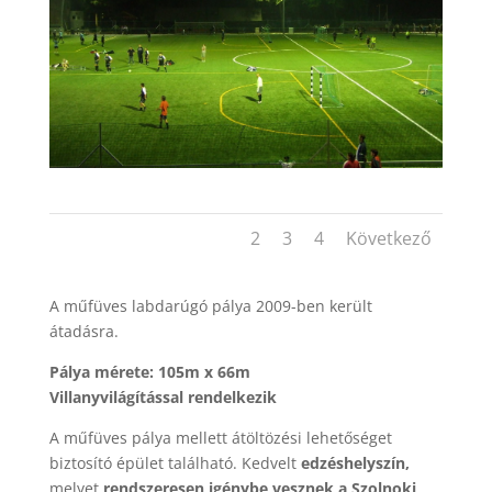
1
2
3
4
Következő
A műfüves labdarúgó pálya 2009-ben került
átadásra.
Pálya mérete: 105m x 66m
Villanyvilágítással rendelkezik
A műfüves pálya mellett átöltözési lehetőséget
biztosító épület található. Kedvelt
edzéshelyszín,
melyet
rendszeresen igénybe vesznek a Szolnoki