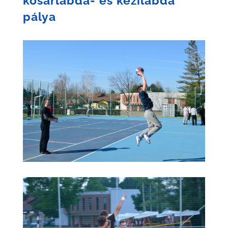
kosárlabda- és kézilabda
pálya