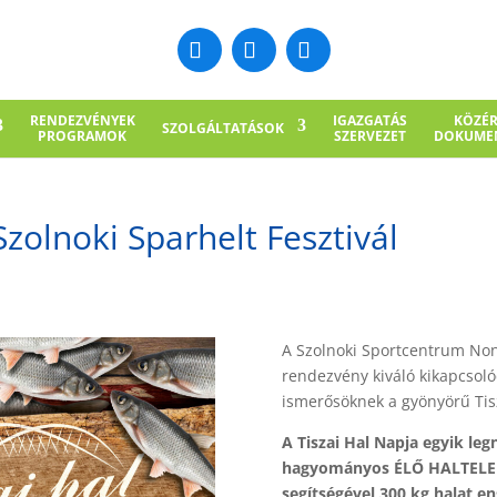
RENDEZVÉNYEK
IGAZGATÁS
KÖZÉ
SZOLGÁLTATÁSOK
PROGRAMOK
SZERVEZET
DOKUME
Szolnoki Sparhelt Fesztivál
A Szolnoki Sportcentrum Nonp
rendezvény kiváló kikapcsoló
ismerősöknek a gyönyörű Tisz
A Tiszai Hal Napja egyik l
hagyományos ÉLŐ HALTELEPÍ
segítségével 300 kg halat e