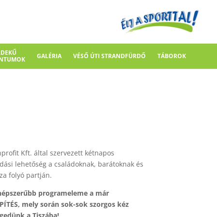
RDEKŰ
GALÉRIA
VÉSŐ ÚTI STRANDFÜRDŐ
TÁBOROK
NTUMOK
rofit Kft. által szervezett kétnapos
dási lehetőség a családoknak, barátoknak és
a folyó partján.
egnépszerűbb programeleme a már
TÉS, mely során sok-sok szorgos kéz
ngedünk a Tiszába!