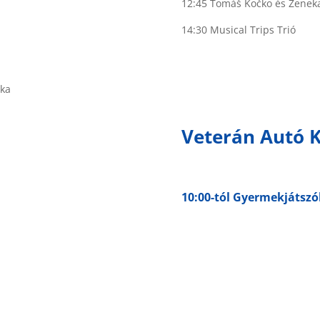
12:45 Tomáš Kočko és Zenek
14:30 Musical Trips Trió
ika
Veterán Autó Ki
10:00-tól Gyermekjátszó