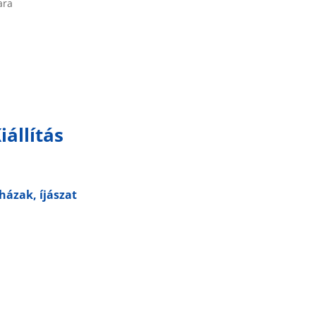
ara
állítás
házak, íjászat