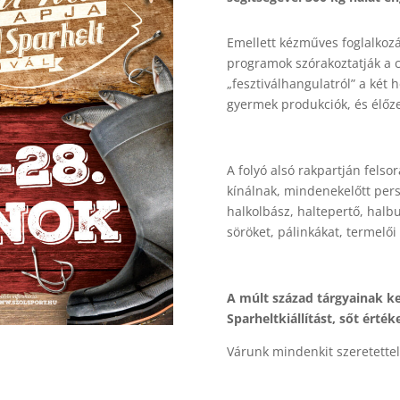
Emellett kézműves foglalkozá
programok szórakoztatják a cs
„fesztiválhangulatról” a két 
gyermek produkciók, és élőze
A folyó alsó rakpartján fels
kínálnak, mindenekelőtt persz
halkolbász, haltepertő, halbu
söröket, pálinkákat, termelői
A múlt század tárgyainak k
Sparheltkiállítást, sőt ért
Várunk mindenkit szeretette