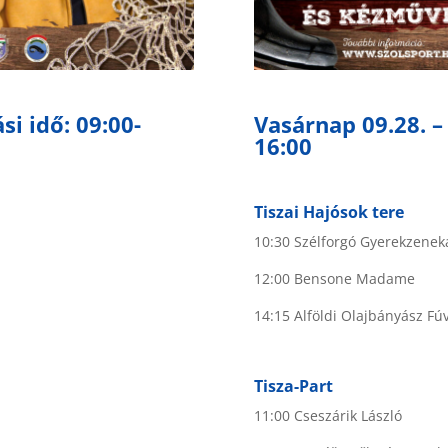
si idő: 09:00-
Vasárnap 09.28. – 
16:00
Tiszai Hajósok tere
10:30 Szélforgó Gyerekzenek
12:00 Bensone Madame
14:15 Alföldi Olajbányász F
Tisza-Part
11:00 Cseszárik László