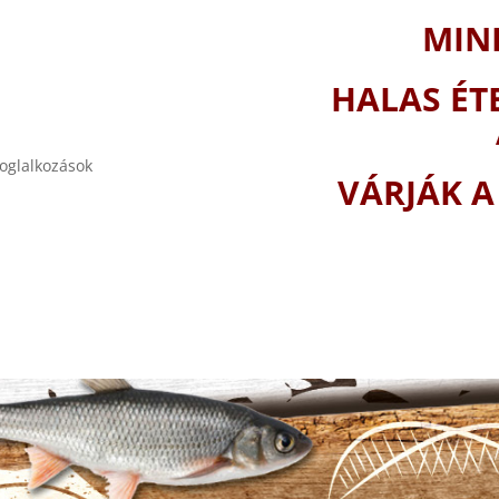
MIN
HALAS ÉT
foglalkozások
VÁRJÁK A