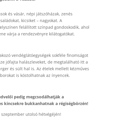
sok és vásár, népi játszóházak, zenés
aládokat, kicsiket – nagyokat. A
helyszínen felállított színpad gondoskodik, ahol
ne várja a rendezvényre kilátogatókat.
orakozó vendéglátóegységek sokféle finomságot
e jófajta halászleveket, de megtalálható itt a
rger és sült hal is. Az ételek mellett kézműves
 borokat is kóstolhatnak az ínyencek.
edvelői pedig megcsodálhatják a
ékes kincsekre bukkanhatnak a régiségbörzén!
l szeptember utolsó hétvégéjén!