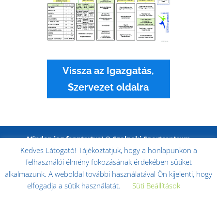
Vissza az Igazgatás,
Szervezet oldalra
Minden jog fenntartva! © Szolnoki Sportcentrum
Kedves Látogató! Tájékoztatjuk, hogy a honlapunkon a
Nonprofit Kft. 2017. -
Impresszum
|
Adatkezelési
tájékoztató
|
Adatkezelési tájékoztató kiegészítése
felhasználói élmény fokozásának érdekében sütiket
alkalmazunk. A weboldal további használatával Ön kijelenti, hogy
elfogadja a sütik használatát.
Süti Beállítások
Elfogadom