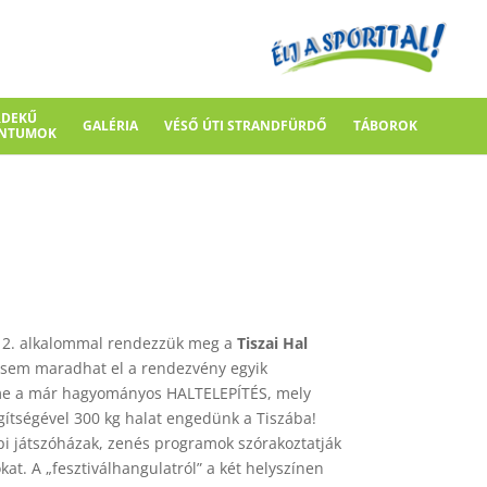
RDEKŰ
GALÉRIA
VÉSŐ ÚTI STRANDFÜRDŐ
TÁBOROK
NTUMOK
12. alkalommal rendezzük meg a
Tiszai Hal
 sem maradhat el a rendezvény egyik
e a már hagyományos HALTELEPÍTÉS, mely
gítségével 300 kg halat engedünk a Tiszába!
pi játszóházak, zenés programok szórakoztatják
kat. A „fesztiválhangulatról” a két helyszínen