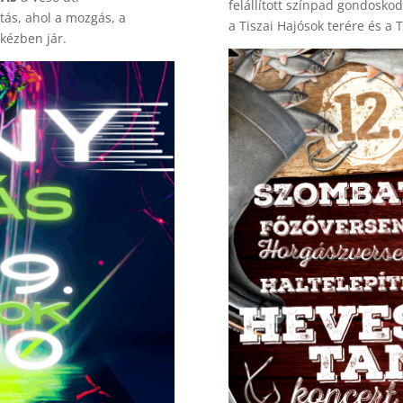
felállított színpad gondosko
tás, ahol a mozgás, a
a Tiszai Hajósok terére és a T
 kézben jár.