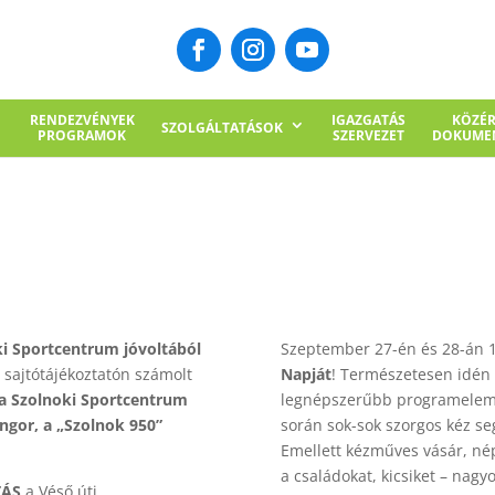
RENDEZVÉNYEK
IGAZGATÁS
KÖZÉ
SZOLGÁLTATÁSOK
PROGRAMOK
SZERVEZET
DOKUME
ki Sportcentrum jóvoltából
Szeptember 27-én és 28-án 
 sajtótájékoztatón számolt
Napját
! Természetesen idén
 a Szolnoki Sportcentrum
legnépszerűbb programelem
ongor, a „Szolnok 950”
során sok-sok szorgos kéz se
Emellett kézműves vásár, né
a családokat, kicsiket – nagyo
TÁS
a Véső úti