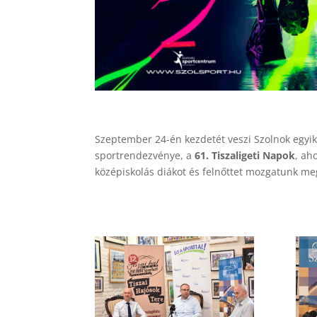
Szeptember 24-én kezdetét veszi Szolnok egyik
sportrendezvénye, a
61. Tiszaligeti Napok
, ah
középiskolás diákot és felnőttet mozgatunk me