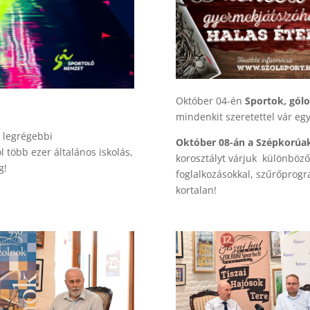
Október 04-én
Sportok, gólo
mindenkit szeretettel vár eg
 legrégebbi
Október 08-án a Szépkorúak
ol több ezer általános iskolás,
korosztályt várjuk különböz
g!
foglalkozásokkal, szűrőprog
kortalan!