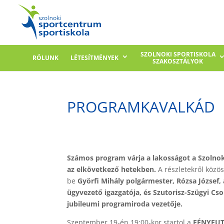
SZOLNOKI SPORTISKOLA
RÓLUNK
LÉTESÍTMÉNYEK
SZAKOSZTÁLYOK
PROGRAMKAVALKÁD
Számos program várja a lakosságot a Szolno
az elkövetkező hetekben.
A részletekről közös
be
Györfi Mihály polgármester, Rózsa József,
ügyvezető igazgatója, és Szutorisz-Szügyi Cs
jubileumi programiroda vezetője.
Szeptember 19-én 19:00-kor startol a
FÉNYFU