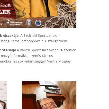
k éjszakája!
A Szolnoki Sportcentrum
y hangulatos jamboree-ra a Tiszaligetben!
 Szerdája
a Városi Sportcsarnokban! A szenior
ő mozgásformákkal, zenés-táncos
ramokkal és sok vidámsággal! Mert a Mozgás