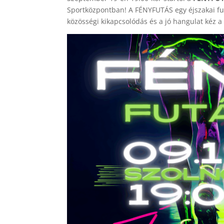
Sportközpontban! A FÉNYFUTÁS egy éjszakai fu
közösségi kikapcsolódás és a jó hangulat kéz a