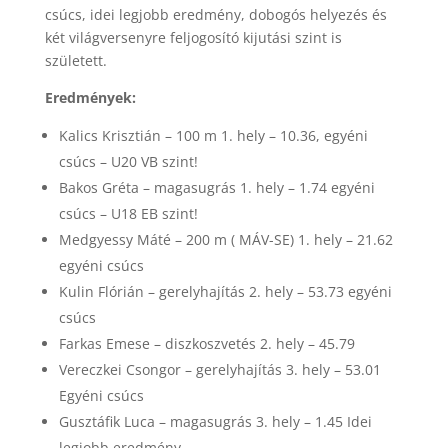
csúcs, idei legjobb eredmény, dobogós helyezés és
két világversenyre feljogosító kijutási szint is
született.
Eredmények:
Kalics Krisztián – 100 m 1. hely – 10.36, egyéni
csúcs – U20 VB szint!
Bakos Gréta – magasugrás 1. hely – 1.74 egyéni
csúcs – U18 EB szint!
Medgyessy Máté – 200 m ( MÁV-SE) 1. hely – 21.62
egyéni csúcs
Kulin Flórián – gerelyhajítás 2. hely – 53.73 egyéni
csúcs
Farkas Emese – diszkoszvetés 2. hely – 45.79
Vereczkei Csongor – gerelyhajítás 3. hely – 53.01
Egyéni csúcs
Gusztáfik Luca – magasugrás 3. hely – 1.45 Idei
legjobb eredmény