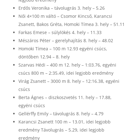
Erdős Veronika – távolugrás 3. hely – 5.26
Női 4×100 m váltó – Csomor Kincső, Karancsi
Zsanett, Bakos Gréta, Homoki Tímea 3. hely – 51.11
Farkas Emese – súlylökés 4. hely – 11.33
Mészáros Péter – gerelyhajítás 8. hely – 48.02
Homoki Tímea – 100 m 12.93 egyéni csúcs,
döntőben 12.94 – 8. hely
Szarvas Hédi – 400 m 12. hely – 1:03.76, egyéni
csúcs 800 m – 2:35.49, idei legjobb eredmény
Virág Zsanett – 3000 m 8. hely – 12:16.38, egyéni
csúcs
Berta Ágnes – diszkoszvetés 11. hely – 17.88,
egyéni csúcs
Gellérffy Emily – távolugrás 8. hely – 4.79
Karancsi Zsanett 100 m – 13.01, idei legjobb
eredmény Távolugrás – 5.29, idei legjobb
eredmény