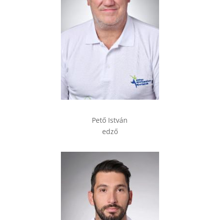
Pető István
edző