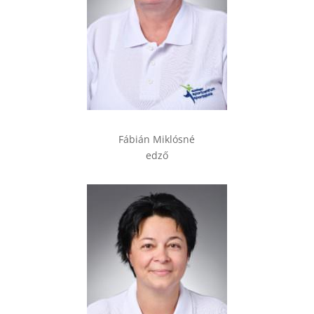
Fábián Miklósné
edző