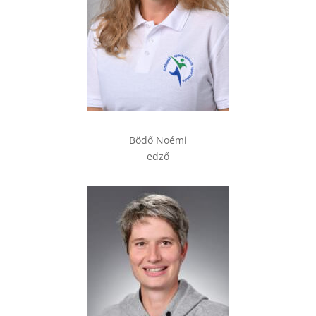
Bödő Noémi
edző